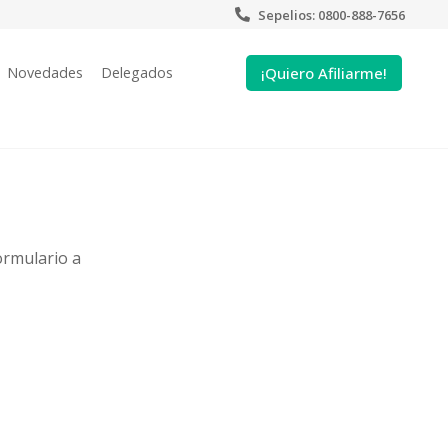
Sepelios: 0800-888-7656
¡Quiero Afiliarme!
Novedades
Delegados
ormulario a