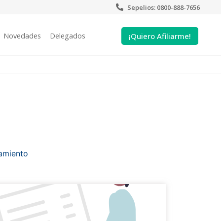
Sepelios: 0800-888-7656
¡Quiero Afiliarme!
Novedades
Delegados
amiento